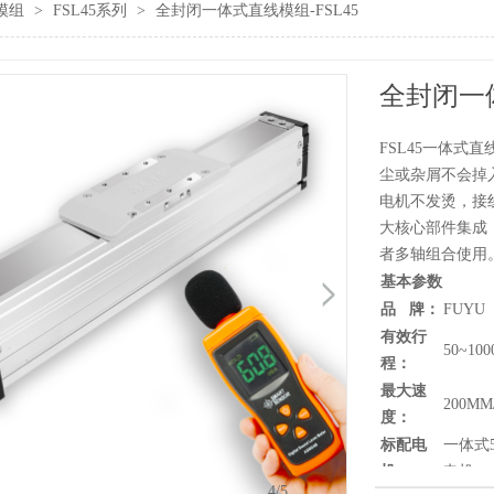
模组
>
FSL45系列
>
全封闭一体式直线模组-FSL45
全封闭一体
FSL45一体式
尘或杂屑不会掉
电机不发烫，接
大核心部件集成
者多轴组合使用
基本参数
品 牌：
FUYU
有效行
50~10
程：
最大速
200MM
度：
标配电
一体式5
机：
电机
4
/5