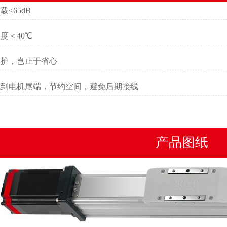
载≤65dB
度＜40℃
维护，岂止于省心
成到电机尾端，节约空间，避免后期接线
产品图纸