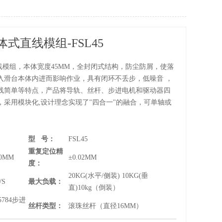
式直线模组-FSL45
直线模组，本体宽度45MM，全封闭式结构，防尘防屑，使落
入滑台本体内进而影响作业，具有闭环不丢步，低噪音 ，
线简单等特点，产品将导轨、丝杆、步进电机和驱动器四
，采用模块化,设计理念实现了"四合一"的融合，可单轴或
。
型 号：
FSL45
重复定位精
00MM
±0.02MM
度：
20KG(水平/侧装) 10KG(垂
/S
最大负载：
直)10kg（倒装）
784步进
丝杆类型：
滚珠丝杆（直径16MM）