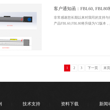
客户通知函：FBL60, FBL
非常感谢您长期以来对我司的支持与
产品FBL60,FBL80将升级为V2版
1
2
3
下一页
末
例
技术支持
资料下载
新闻