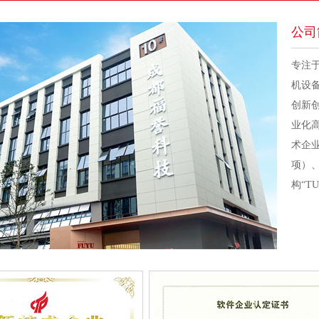
公司
专注
机设
创新
业化
术企业
项）
构“T