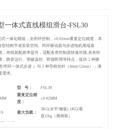
一体式直线模组滑台-FSL30
封闭式一体化模组，全闭环控制，±0.02mm重复定位精度，本
,紧凑型结构节省安装空间。闭环驱动器与步进电机尾端直
线，布线装配效率提升，适配各类控制器快速对接,具有轻
障、静音运行、突破温控、即插即用等特点，提供 2 种驱
/闭环一体式步进 ）与 2 种导程丝杆（4mm/12mm），满
度需求。
型 号：
FSL30
重复定位精
0MM
±0.02MM
度：
3KG(水平/侧装) 1KG(垂
/S
最大负载：
直)1kg（测倒装）
534步进
丝杆类型：
滚珠丝杆（直径8MM）