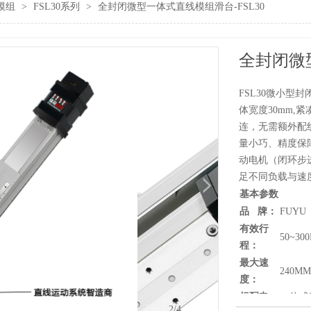
模组
>
FSL30系列
>
全封闭微型一体式直线模组滑台-FSL30
全封闭微型
FSL30微小型
体宽度30mm
连，无需额外配
量小巧、精度保
动电机（闭环步进
足不同负载与速
基本参数
品 牌：
FUYU
有效行
50~30
程：
最大速
240MM
度：
标配电
一体式3
2
/4