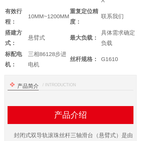
X
有效行
重复定位精
10MM~1200MM
联系我们
程：
度：
搭建方
具体需求确定
悬臂式
最大负载：
式：
负载
标配电
三相86128步进
丝杆规格：
G1610
机：
电机
/ INTRODUCTION
产品简介
产品介绍
封闭式双导轨滚珠丝杆三轴滑台（悬臂式）是由