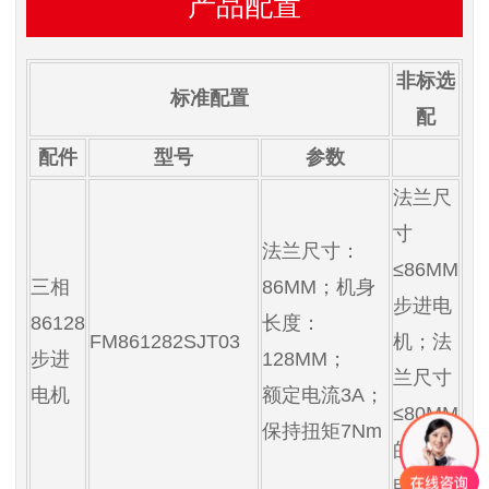
产品配置
非标选
标准配置
配
配件
型号
参数
法兰尺
寸
法兰尺寸：
≤86MM
三相
86MM；机身
步进电
86128
长度：
FM861282SJT03
机；法
步进
128MM；
兰尺寸
电机
额定电流3A；
≤80MM
保持扭矩7Nm
的伺服
电机