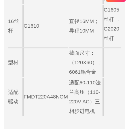
G1605
丝杆 ，
16丝
直径16MM；
G1610
G2020
杆
导程10MM
丝杆
截面尺寸：
型材
（120X60）；
6061铝合金
适配60-110法
适配
兰高压（110-
FMDT220A48NOM
驱动
220V AC）三
相步进电机