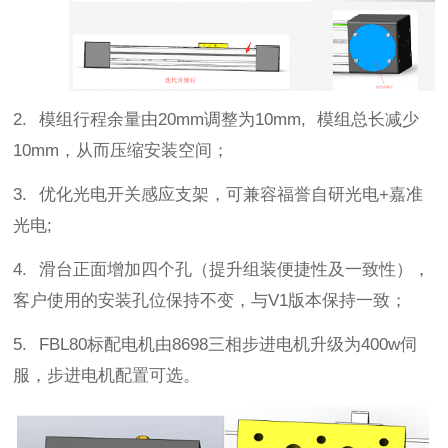
2.
模组行程余量由
20mm
调整为
10mm,
模组总长减少
10mm
，从而压缩安装空间
；
3.
优化光电开关感应支架，可兼容福誉自研光电
+
嘉准
光电
;
4. 滑台正面增加四个孔（提升组装便捷性及一致性），
客户使用的安装孔位保持不变，与
V1
版本保持一致
；
5.
FBL80
标配电机由
8698
三相步进电机升级为
400w
伺
服，步进电机配置可选。