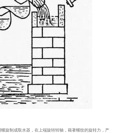
BC)就用螺旋制成取水器，在上端旋转转轴，藉著螺纹的旋转力，产