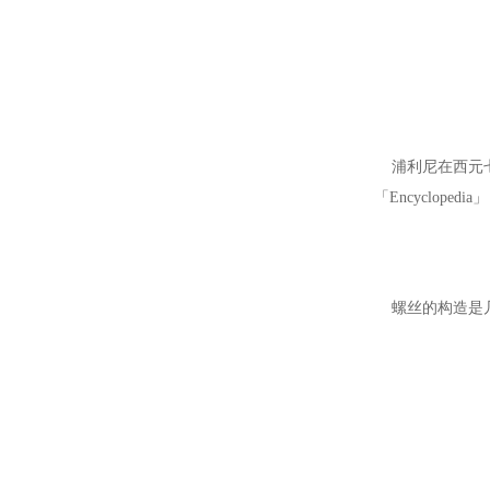
浦利尼在西元七十
「Encyclope
螺丝的构造是几