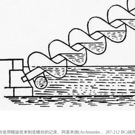
用螺旋状来制造螺丝的记录。阿基米德(Archimedes， 287-212 