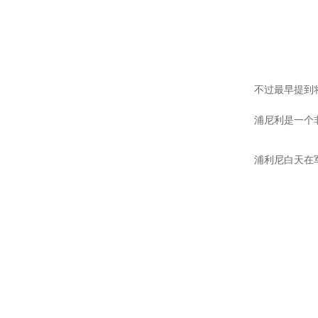
不过最早提到将螺纹
浦尼利是一个非
浦利尼白天在军