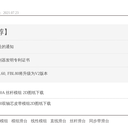
021.07.23
荐】
址的通知
制器发明专利证书
0, FBL80将升级为V2版本
30A 丝杆模组 2D图纸下载
B50双轴芯皮带模组2D图纸下载
模组
模组滑台
线性模组
直线滑台
丝杆滑台
同步带滑台