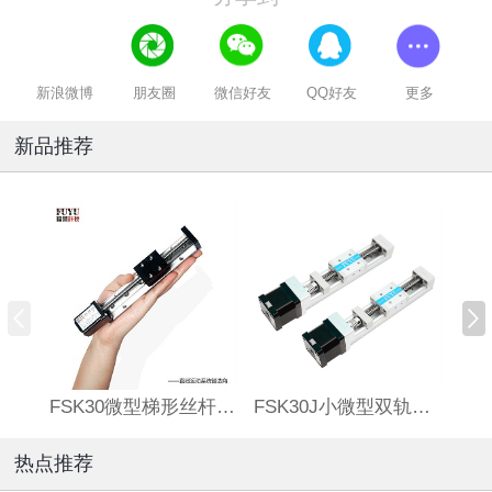
新浪微博
朋友圈
微信好友
QQ好友
更多
新品推荐
FSK30微型梯形丝杆滑台
FSK30J小微型双轨丝杆直线模组
热点推荐